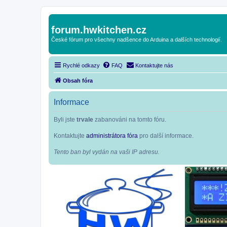
forum.hwkitchen.cz
České fórum pro všechny nadšence do Arduina a dalších technologií.
Rychlé odkazy
FAQ
Kontaktujte nás
Obsah fóra
Informace
Byli jste
trvale
zabanováni na tomto fóru.
Kontaktujte
administrátora fóra
pro další informace.
Tento ban byl vydán na vaši IP adresu.