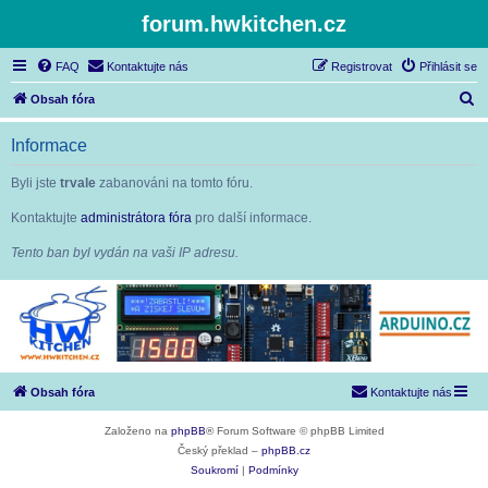
forum.hwkitchen.cz
FAQ
Kontaktujte nás
Registrovat
Přihlásit se
H
Obsah fóra
l
Informace
e
d
Byli jste
trvale
zabanováni na tomto fóru.
a
Kontaktujte
administrátora fóra
pro další informace.
t
Tento ban byl vydán na vaši IP adresu.
Obsah fóra
Kontaktujte nás
Založeno na
phpBB
® Forum Software © phpBB Limited
Český překlad –
phpBB.cz
Soukromí
|
Podmínky