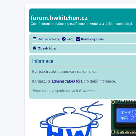
forum.hwkitchen.cz
České fórum pro všechny nadšence do Arduina a dalších technologií.
Rychlé odkazy
FAQ
Kontaktujte nás
Obsah fóra
Informace
Byli jste
trvale
zabanováni na tomto fóru.
Kontaktujte
administrátora fóra
pro další informace.
Tento ban byl vydán na vaši IP adresu.