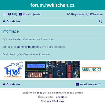
forum.hwkitchen.cz
FAQ
Kontaktujte nás
Registrovat
Přihlásit se
H
Obsah fóra
l
Informace
e
d
Byli jste
trvale
zabanováni na tomto fóru.
a
Kontaktujte
administrátora fóra
pro další informace.
t
Tento ban byl vydán na vaši IP adresu.
Obsah fóra
Kontaktujte nás
Založeno na
phpBB
® Forum Software © phpBB Limited
Český překlad –
phpBB.cz
Soukromí
|
Podmínky