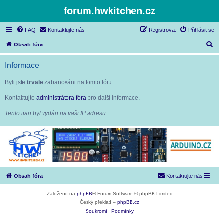
forum.hwkitchen.cz
FAQ
Kontaktujte nás
Registrovat
Přihlásit se
H
Obsah fóra
l
Informace
e
d
Byli jste
trvale
zabanováni na tomto fóru.
a
Kontaktujte
administrátora fóra
pro další informace.
t
Tento ban byl vydán na vaši IP adresu.
Obsah fóra
Kontaktujte nás
Založeno na
phpBB
® Forum Software © phpBB Limited
Český překlad –
phpBB.cz
Soukromí
|
Podmínky