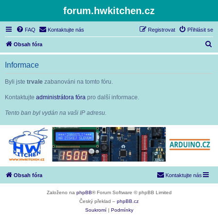
forum.hwkitchen.cz
FAQ
Kontaktujte nás
Registrovat
Přihlásit se
H
Obsah fóra
l
Informace
e
d
Byli jste
trvale
zabanováni na tomto fóru.
a
Kontaktujte
administrátora fóra
pro další informace.
t
Tento ban byl vydán na vaši IP adresu.
Obsah fóra
Kontaktujte nás
Založeno na
phpBB
® Forum Software © phpBB Limited
Český překlad –
phpBB.cz
Soukromí
|
Podmínky