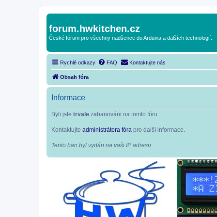
forum.hwkitchen.cz
České fórum pro všechny nadšence do Arduina a dalších technologií.
Rychlé odkazy
FAQ
Kontaktujte nás
Obsah fóra
Informace
Byli jste
trvale
zabanováni na tomto fóru.
Kontaktujte
administrátora fóra
pro další informace.
Tento ban byl vydán na vaši IP adresu.