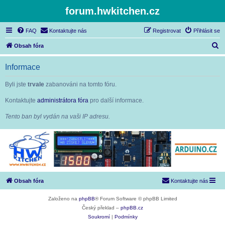
forum.hwkitchen.cz
FAQ
Kontaktujte nás
Registrovat
Přihlásit se
H
Obsah fóra
l
Informace
e
d
Byli jste
trvale
zabanováni na tomto fóru.
a
Kontaktujte
administrátora fóra
pro další informace.
t
Tento ban byl vydán na vaši IP adresu.
Obsah fóra
Kontaktujte nás
Založeno na
phpBB
® Forum Software © phpBB Limited
Český překlad –
phpBB.cz
Soukromí
|
Podmínky