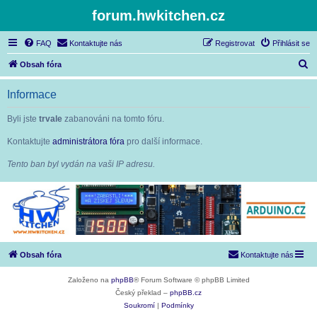
forum.hwkitchen.cz
FAQ
Kontaktujte nás
Registrovat
Přihlásit se
H
Obsah fóra
l
Informace
e
d
Byli jste
trvale
zabanováni na tomto fóru.
a
Kontaktujte
administrátora fóra
pro další informace.
t
Tento ban byl vydán na vaši IP adresu.
Obsah fóra
Kontaktujte nás
Založeno na
phpBB
® Forum Software © phpBB Limited
Český překlad –
phpBB.cz
Soukromí
|
Podmínky