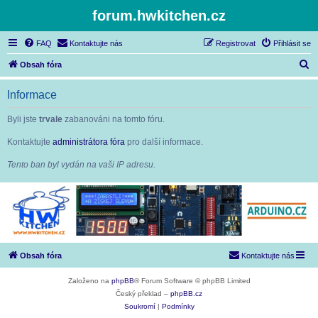
forum.hwkitchen.cz
FAQ
Kontaktujte nás
Registrovat
Přihlásit se
H
Obsah fóra
l
Informace
e
d
Byli jste
trvale
zabanováni na tomto fóru.
a
Kontaktujte
administrátora fóra
pro další informace.
t
Tento ban byl vydán na vaši IP adresu.
Obsah fóra
Kontaktujte nás
Založeno na
phpBB
® Forum Software © phpBB Limited
Český překlad –
phpBB.cz
Soukromí
|
Podmínky