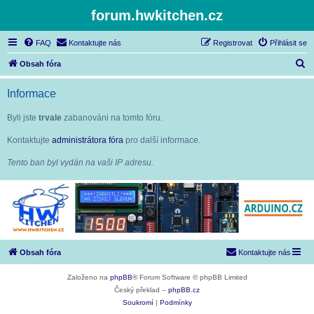
forum.hwkitchen.cz
FAQ
Kontaktujte nás
Registrovat
Přihlásit se
H
Obsah fóra
l
Informace
e
d
Byli jste
trvale
zabanováni na tomto fóru.
a
Kontaktujte
administrátora fóra
pro další informace.
t
Tento ban byl vydán na vaši IP adresu.
Obsah fóra
Kontaktujte nás
Založeno na
phpBB
® Forum Software © phpBB Limited
Český překlad –
phpBB.cz
Soukromí
|
Podmínky