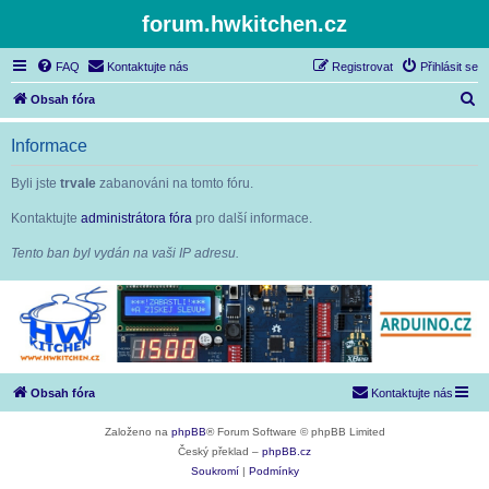
forum.hwkitchen.cz
FAQ
Kontaktujte nás
Registrovat
Přihlásit se
H
Obsah fóra
l
Informace
e
d
Byli jste
trvale
zabanováni na tomto fóru.
a
Kontaktujte
administrátora fóra
pro další informace.
t
Tento ban byl vydán na vaši IP adresu.
Obsah fóra
Kontaktujte nás
Založeno na
phpBB
® Forum Software © phpBB Limited
Český překlad –
phpBB.cz
Soukromí
|
Podmínky