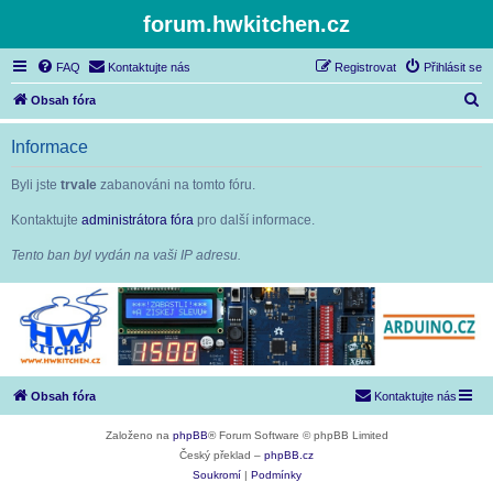
forum.hwkitchen.cz
FAQ
Kontaktujte nás
Registrovat
Přihlásit se
H
Obsah fóra
l
Informace
e
d
Byli jste
trvale
zabanováni na tomto fóru.
a
Kontaktujte
administrátora fóra
pro další informace.
t
Tento ban byl vydán na vaši IP adresu.
Obsah fóra
Kontaktujte nás
Založeno na
phpBB
® Forum Software © phpBB Limited
Český překlad –
phpBB.cz
Soukromí
|
Podmínky