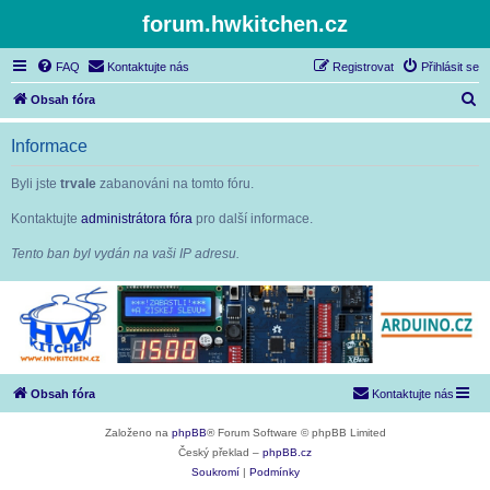
forum.hwkitchen.cz
FAQ
Kontaktujte nás
Registrovat
Přihlásit se
H
Obsah fóra
l
Informace
e
d
Byli jste
trvale
zabanováni na tomto fóru.
a
Kontaktujte
administrátora fóra
pro další informace.
t
Tento ban byl vydán na vaši IP adresu.
Obsah fóra
Kontaktujte nás
Založeno na
phpBB
® Forum Software © phpBB Limited
Český překlad –
phpBB.cz
Soukromí
|
Podmínky