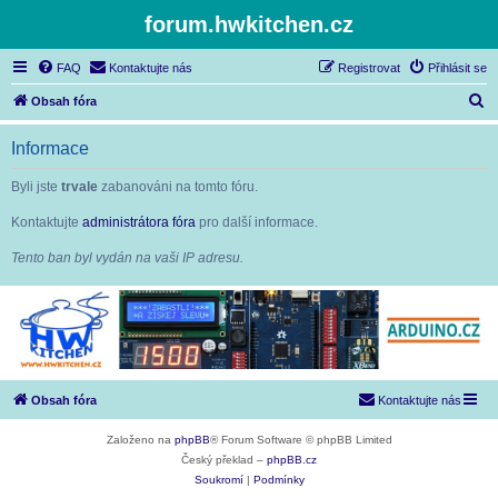
forum.hwkitchen.cz
FAQ
Kontaktujte nás
Registrovat
Přihlásit se
H
Obsah fóra
l
Informace
e
d
Byli jste
trvale
zabanováni na tomto fóru.
a
Kontaktujte
administrátora fóra
pro další informace.
t
Tento ban byl vydán na vaši IP adresu.
Obsah fóra
Kontaktujte nás
Založeno na
phpBB
® Forum Software © phpBB Limited
Český překlad –
phpBB.cz
Soukromí
|
Podmínky