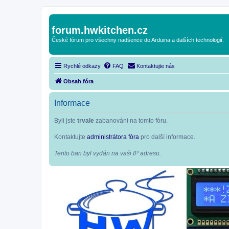
forum.hwkitchen.cz
České fórum pro všechny nadšence do Arduina a dalších technologií.
Rychlé odkazy
FAQ
Kontaktujte nás
Obsah fóra
Informace
Byli jste
trvale
zabanováni na tomto fóru.
Kontaktujte
administrátora fóra
pro další informace.
Tento ban byl vydán na vaši IP adresu.