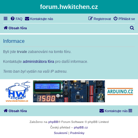
forum.hwkitchen.cz
FAQ
Kontaktujte nás
Registrovat
Přihlásit se
H
Obsah fóra
l
Informace
e
d
Byli jste
trvale
zabanováni na tomto fóru.
a
Kontaktujte
administrátora fóra
pro další informace.
t
Tento ban byl vydán na vaši IP adresu.
Obsah fóra
Kontaktujte nás
Založeno na
phpBB
® Forum Software © phpBB Limited
Český překlad –
phpBB.cz
Soukromí
|
Podmínky