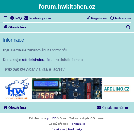
forum.hwkitchen.cz
FAQ
Kontaktujte nás
Registrovat
Přihlásit se
H
Obsah fóra
l
Informace
e
d
Byli jste
trvale
zabanováni na tomto fóru.
a
Kontaktujte
administrátora fóra
pro další informace.
t
Tento ban byl vydán na vaši IP adresu.
Obsah fóra
Kontaktujte nás
Založeno na
phpBB
® Forum Software © phpBB Limited
Český překlad –
phpBB.cz
Soukromí
|
Podmínky