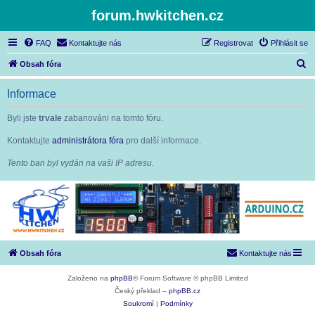
forum.hwkitchen.cz
FAQ
Kontaktujte nás
Registrovat
Přihlásit se
H
Obsah fóra
l
Informace
e
d
Byli jste
trvale
zabanováni na tomto fóru.
a
Kontaktujte
administrátora fóra
pro další informace.
t
Tento ban byl vydán na vaši IP adresu.
Obsah fóra
Kontaktujte nás
Založeno na
phpBB
® Forum Software © phpBB Limited
Český překlad –
phpBB.cz
Soukromí
|
Podmínky