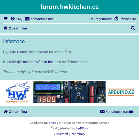
forum.hwkitchen.cz
FAQ
Kontaktujte nás
Registrovat
Přihlásit se
H
Obsah fóra
l
Informace
e
d
Byli jste
trvale
zabanováni na tomto fóru.
a
Kontaktujte
administrátora fóra
pro další informace.
t
Tento ban byl vydán na vaši IP adresu.
Obsah fóra
Kontaktujte nás
Založeno na
phpBB
® Forum Software © phpBB Limited
Český překlad –
phpBB.cz
Soukromí
|
Podmínky