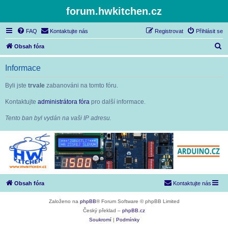
forum.hwkitchen.cz
FAQ
Kontaktujte nás
Registrovat
Přihlásit se
H
Obsah fóra
l
Informace
e
d
Byli jste
trvale
zabanováni na tomto fóru.
a
Kontaktujte
administrátora fóra
pro další informace.
t
Tento ban byl vydán na vaši IP adresu.
Obsah fóra
Kontaktujte nás
Založeno na
phpBB
® Forum Software © phpBB Limited
Český překlad –
phpBB.cz
Soukromí
|
Podmínky