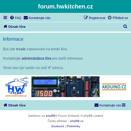
forum.hwkitchen.cz
FAQ
Kontaktujte nás
Registrovat
Přihlásit se
H
Obsah fóra
l
Informace
e
d
Byli jste
trvale
zabanováni na tomto fóru.
a
Kontaktujte
administrátora fóra
pro další informace.
t
Tento ban byl vydán na vaši IP adresu.
Obsah fóra
Kontaktujte nás
Založeno na
phpBB
® Forum Software © phpBB Limited
Český překlad –
phpBB.cz
Soukromí
|
Podmínky