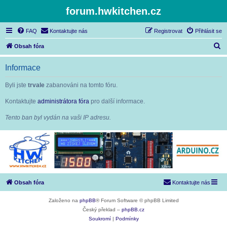
forum.hwkitchen.cz
FAQ
Kontaktujte nás
Registrovat
Přihlásit se
H
Obsah fóra
l
Informace
e
d
Byli jste
trvale
zabanováni na tomto fóru.
a
Kontaktujte
administrátora fóra
pro další informace.
t
Tento ban byl vydán na vaši IP adresu.
Obsah fóra
Kontaktujte nás
Založeno na
phpBB
® Forum Software © phpBB Limited
Český překlad –
phpBB.cz
Soukromí
|
Podmínky