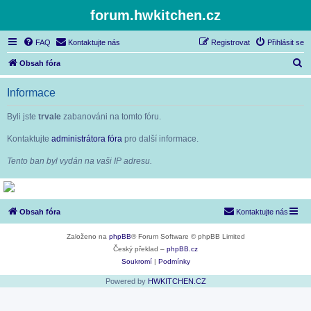
forum.hwkitchen.cz
FAQ
Kontaktujte nás
Registrovat
Přihlásit se
H
Obsah fóra
l
Informace
e
d
Byli jste
trvale
zabanováni na tomto fóru.
a
Kontaktujte
administrátora fóra
pro další informace.
t
Tento ban byl vydán na vaši IP adresu.
Obsah fóra
Kontaktujte nás
Založeno na
phpBB
® Forum Software © phpBB Limited
Český překlad –
phpBB.cz
Soukromí
|
Podmínky
Powered by
HWKITCHEN.CZ