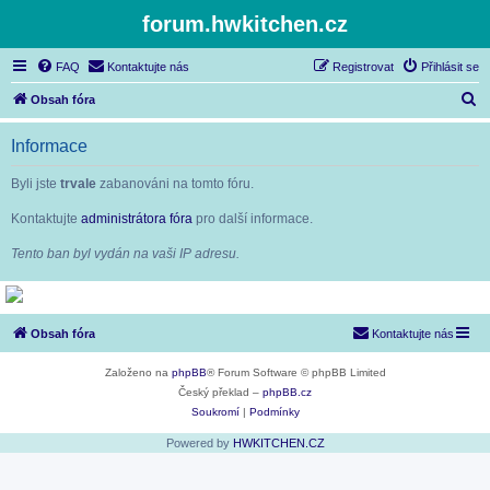
forum.hwkitchen.cz
FAQ
Kontaktujte nás
Registrovat
Přihlásit se
H
Obsah fóra
l
Informace
e
d
Byli jste
trvale
zabanováni na tomto fóru.
a
Kontaktujte
administrátora fóra
pro další informace.
t
Tento ban byl vydán na vaši IP adresu.
Obsah fóra
Kontaktujte nás
Založeno na
phpBB
® Forum Software © phpBB Limited
Český překlad –
phpBB.cz
Soukromí
|
Podmínky
Powered by
HWKITCHEN.CZ