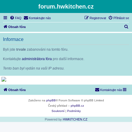
forum.hwkitchen.cz
FAQ
Kontaktujte nás
Registrovat
Přihlásit se
H
Obsah fóra
l
Informace
e
d
Byli jste
trvale
zabanováni na tomto fóru.
a
Kontaktujte
administrátora fóra
pro další informace.
t
Tento ban byl vydán na vaši IP adresu.
Obsah fóra
Kontaktujte nás
Založeno na
phpBB
® Forum Software © phpBB Limited
Český překlad –
phpBB.cz
Soukromí
|
Podmínky
Powered by
HWKITCHEN.CZ