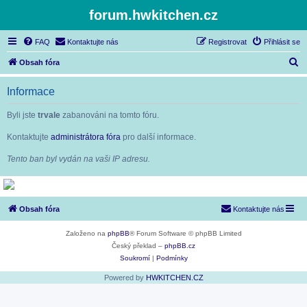
forum.hwkitchen.cz
FAQ
Kontaktujte nás
Registrovat
Přihlásit se
H
Obsah fóra
l
Informace
e
d
Byli jste
trvale
zabanováni na tomto fóru.
a
Kontaktujte
administrátora fóra
pro další informace.
t
Tento ban byl vydán na vaši IP adresu.
Obsah fóra
Kontaktujte nás
Založeno na
phpBB
® Forum Software © phpBB Limited
Český překlad –
phpBB.cz
Soukromí
|
Podmínky
Powered by
HWKITCHEN.CZ