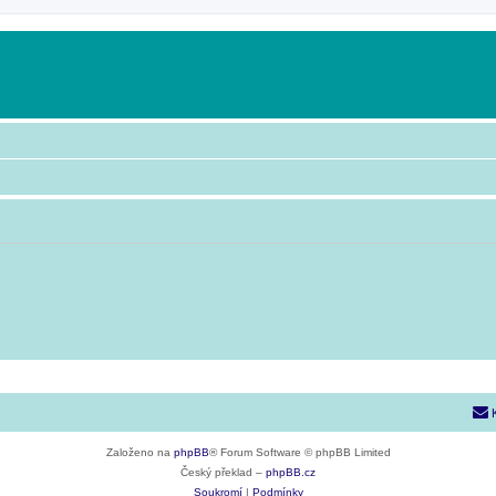
Založeno na
phpBB
® Forum Software © phpBB Limited
Český překlad –
phpBB.cz
Soukromí
|
Podmínky