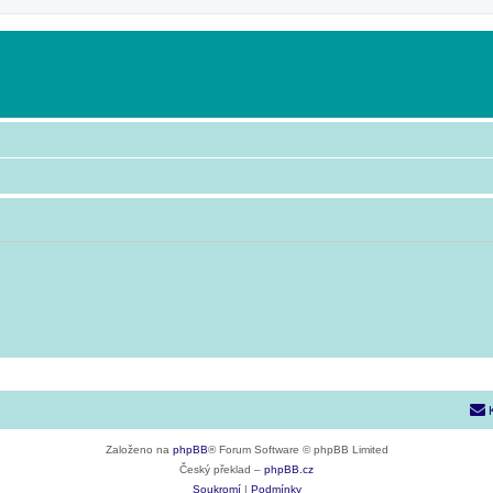
Založeno na
phpBB
® Forum Software © phpBB Limited
Český překlad –
phpBB.cz
Soukromí
|
Podmínky