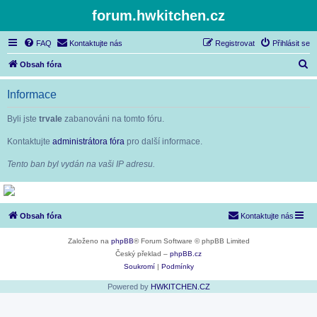
forum.hwkitchen.cz
FAQ
Kontaktujte nás
Registrovat
Přihlásit se
H
Obsah fóra
l
Informace
e
d
Byli jste
trvale
zabanováni na tomto fóru.
a
Kontaktujte
administrátora fóra
pro další informace.
t
Tento ban byl vydán na vaši IP adresu.
Obsah fóra
Kontaktujte nás
Založeno na
phpBB
® Forum Software © phpBB Limited
Český překlad –
phpBB.cz
Soukromí
|
Podmínky
Powered by
HWKITCHEN.CZ