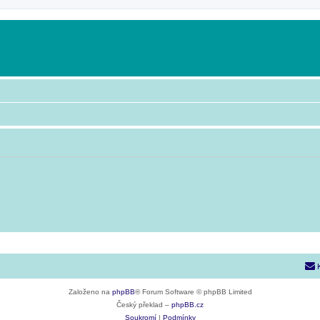
Založeno na
phpBB
® Forum Software © phpBB Limited
Český překlad –
phpBB.cz
Soukromí
|
Podmínky