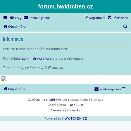
forum.hwkitchen.cz
FAQ
Kontaktujte nás
Registrovat
Přihlásit se
H
Obsah fóra
l
Informace
e
d
Byli jste
trvale
zabanováni na tomto fóru.
a
Kontaktujte
administrátora fóra
pro další informace.
t
Tento ban byl vydán na vaši IP adresu.
Obsah fóra
Kontaktujte nás
Založeno na
phpBB
® Forum Software © phpBB Limited
Český překlad –
phpBB.cz
Soukromí
|
Podmínky
Powered by
HWKITCHEN.CZ