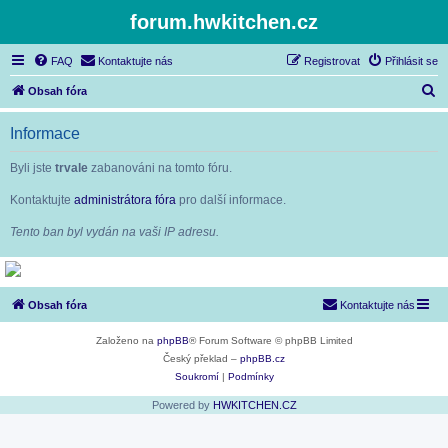
forum.hwkitchen.cz
FAQ
Kontaktujte nás
Registrovat
Přihlásit se
H
Obsah fóra
l
Informace
e
d
Byli jste
trvale
zabanováni na tomto fóru.
a
Kontaktujte
administrátora fóra
pro další informace.
t
Tento ban byl vydán na vaši IP adresu.
Obsah fóra
Kontaktujte nás
Založeno na
phpBB
® Forum Software © phpBB Limited
Český překlad –
phpBB.cz
Soukromí
|
Podmínky
Powered by
HWKITCHEN.CZ