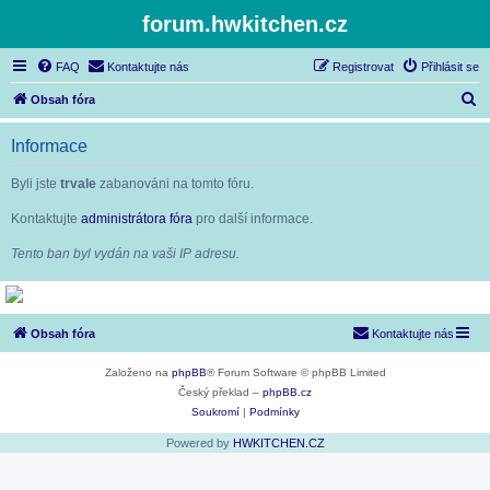
forum.hwkitchen.cz
FAQ
Kontaktujte nás
Registrovat
Přihlásit se
H
Obsah fóra
l
Informace
e
d
Byli jste
trvale
zabanováni na tomto fóru.
a
Kontaktujte
administrátora fóra
pro další informace.
t
Tento ban byl vydán na vaši IP adresu.
Obsah fóra
Kontaktujte nás
Založeno na
phpBB
® Forum Software © phpBB Limited
Český překlad –
phpBB.cz
Soukromí
|
Podmínky
Powered by
HWKITCHEN.CZ