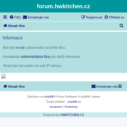
forum.hwkitchen.cz
FAQ
Kontaktujte nás
Registrovat
Přihlásit se
H
Obsah fóra
l
Informace
e
d
Byli jste
trvale
zabanováni na tomto fóru.
a
Kontaktujte
administrátora fóra
pro další informace.
t
Tento ban byl vydán na vaši IP adresu.
Obsah fóra
Kontaktujte nás
Založeno na
phpBB
® Forum Software © phpBB Limited
Český překlad –
phpBB.cz
Soukromí
|
Podmínky
Powered by
HWKITCHEN.CZ