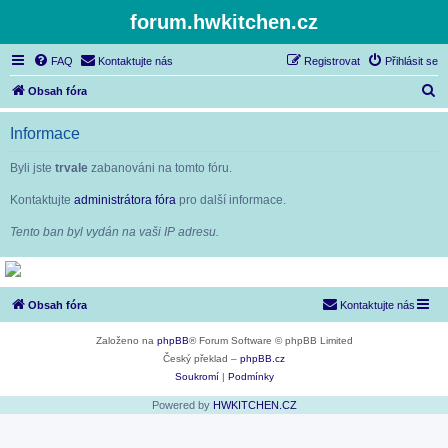
forum.hwkitchen.cz
FAQ
Kontaktujte nás
Registrovat
Přihlásit se
H
Obsah fóra
l
Informace
e
d
Byli jste
trvale
zabanováni na tomto fóru.
a
Kontaktujte
administrátora fóra
pro další informace.
t
Tento ban byl vydán na vaši IP adresu.
Obsah fóra
Kontaktujte nás
Založeno na
phpBB
® Forum Software © phpBB Limited
Český překlad –
phpBB.cz
Soukromí
|
Podmínky
Powered by
HWKITCHEN.CZ