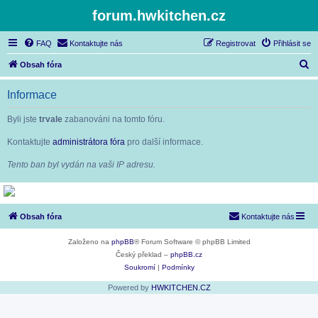
forum.hwkitchen.cz
FAQ
Kontaktujte nás
Registrovat
Přihlásit se
H
Obsah fóra
l
Informace
e
d
Byli jste
trvale
zabanováni na tomto fóru.
a
Kontaktujte
administrátora fóra
pro další informace.
t
Tento ban byl vydán na vaši IP adresu.
Obsah fóra
Kontaktujte nás
Založeno na
phpBB
® Forum Software © phpBB Limited
Český překlad –
phpBB.cz
Soukromí
|
Podmínky
Powered by
HWKITCHEN.CZ