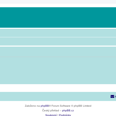
Založeno na
phpBB
® Forum Software © phpBB Limited
Český překlad –
phpBB.cz
Soukromí
|
Podmínky