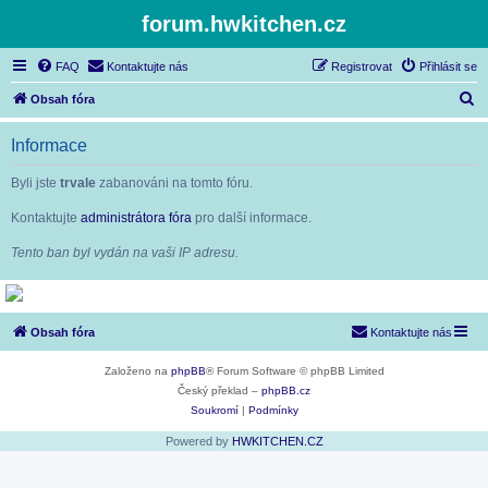
forum.hwkitchen.cz
FAQ
Kontaktujte nás
Registrovat
Přihlásit se
H
Obsah fóra
l
Informace
e
d
Byli jste
trvale
zabanováni na tomto fóru.
a
Kontaktujte
administrátora fóra
pro další informace.
t
Tento ban byl vydán na vaši IP adresu.
Obsah fóra
Kontaktujte nás
Založeno na
phpBB
® Forum Software © phpBB Limited
Český překlad –
phpBB.cz
Soukromí
|
Podmínky
Powered by
HWKITCHEN.CZ