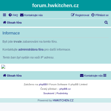
forum.hwkitchen.cz
FAQ
Kontaktujte nás
Registrovat
Přihlásit se
H
Obsah fóra
l
Informace
e
d
Byli jste
trvale
zabanováni na tomto fóru.
a
Kontaktujte
administrátora fóra
pro další informace.
t
Tento ban byl vydán na vaši IP adresu.
Obsah fóra
Kontaktujte nás
Založeno na
phpBB
® Forum Software © phpBB Limited
Český překlad –
phpBB.cz
Soukromí
|
Podmínky
Powered by
HWKITCHEN.CZ