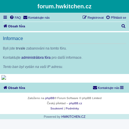
forum.hwkitchen.cz
FAQ
Kontaktujte nás
Registrovat
Přihlásit se
H
Obsah fóra
l
Informace
e
d
Byli jste
trvale
zabanováni na tomto fóru.
a
Kontaktujte
administrátora fóra
pro další informace.
t
Tento ban byl vydán na vaši IP adresu.
Obsah fóra
Kontaktujte nás
Založeno na
phpBB
® Forum Software © phpBB Limited
Český překlad –
phpBB.cz
Soukromí
|
Podmínky
Powered by
HWKITCHEN.CZ