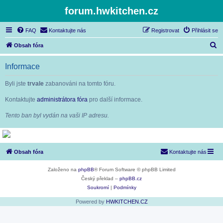
forum.hwkitchen.cz
FAQ
Kontaktujte nás
Registrovat
Přihlásit se
H
Obsah fóra
l
Informace
e
d
Byli jste
trvale
zabanováni na tomto fóru.
a
Kontaktujte
administrátora fóra
pro další informace.
t
Tento ban byl vydán na vaši IP adresu.
Obsah fóra
Kontaktujte nás
Založeno na
phpBB
® Forum Software © phpBB Limited
Český překlad –
phpBB.cz
Soukromí
|
Podmínky
Powered by
HWKITCHEN.CZ