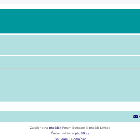
Založeno na
phpBB
® Forum Software © phpBB Limited
Český překlad –
phpBB.cz
Soukromí
|
Podmínky