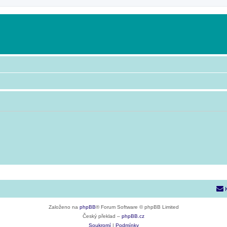
Založeno na
phpBB
® Forum Software © phpBB Limited
Český překlad –
phpBB.cz
Soukromí
|
Podmínky