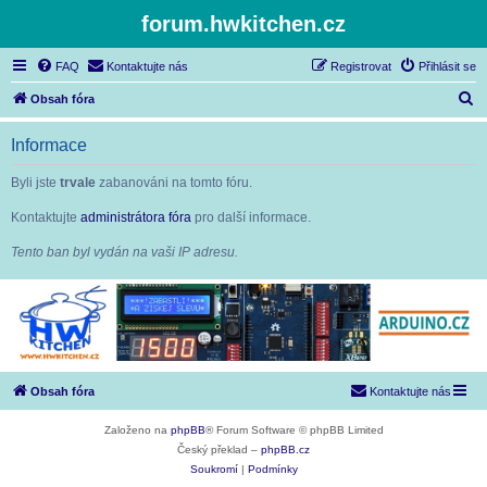
forum.hwkitchen.cz
FAQ
Kontaktujte nás
Registrovat
Přihlásit se
H
Obsah fóra
l
Informace
e
d
Byli jste
trvale
zabanováni na tomto fóru.
a
Kontaktujte
administrátora fóra
pro další informace.
t
Tento ban byl vydán na vaši IP adresu.
Obsah fóra
Kontaktujte nás
Založeno na
phpBB
® Forum Software © phpBB Limited
Český překlad –
phpBB.cz
Soukromí
|
Podmínky