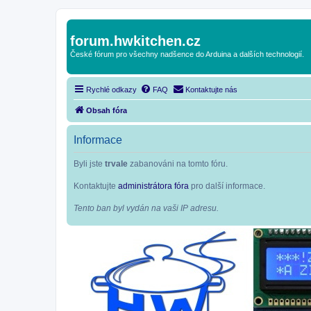
forum.hwkitchen.cz
České fórum pro všechny nadšence do Arduina a dalších technologií.
Rychlé odkazy
FAQ
Kontaktujte nás
Obsah fóra
Informace
Byli jste
trvale
zabanováni na tomto fóru.
Kontaktujte
administrátora fóra
pro další informace.
Tento ban byl vydán na vaši IP adresu.