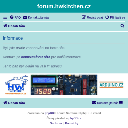
forum.hwkitchen.cz
FAQ
Kontaktujte nás
Registrovat
Přihlásit se
H
Obsah fóra
l
Informace
e
d
Byli jste
trvale
zabanováni na tomto fóru.
a
Kontaktujte
administrátora fóra
pro další informace.
t
Tento ban byl vydán na vaši IP adresu.
Obsah fóra
Kontaktujte nás
Založeno na
phpBB
® Forum Software © phpBB Limited
Český překlad –
phpBB.cz
Soukromí
|
Podmínky