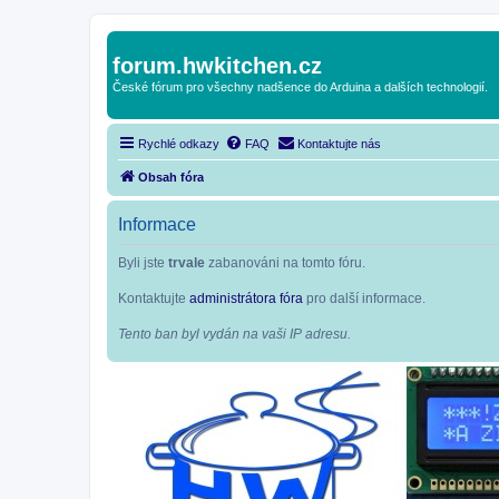
forum.hwkitchen.cz
České fórum pro všechny nadšence do Arduina a dalších technologií.
Rychlé odkazy
FAQ
Kontaktujte nás
Obsah fóra
Informace
Byli jste
trvale
zabanováni na tomto fóru.
Kontaktujte
administrátora fóra
pro další informace.
Tento ban byl vydán na vaši IP adresu.