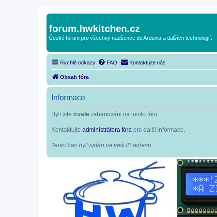
forum.hwkitchen.cz
České fórum pro všechny nadšence do Arduina a dalších technologií.
Rychlé odkazy
FAQ
Kontaktujte nás
Obsah fóra
Informace
Byli jste
trvale
zabanováni na tomto fóru.
Kontaktujte
administrátora fóra
pro další informace.
Tento ban byl vydán na vaši IP adresu.