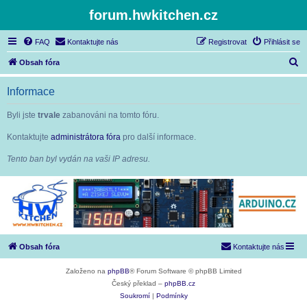
forum.hwkitchen.cz
FAQ
Kontaktujte nás
Registrovat
Přihlásit se
H
Obsah fóra
l
Informace
e
d
Byli jste
trvale
zabanováni na tomto fóru.
a
Kontaktujte
administrátora fóra
pro další informace.
t
Tento ban byl vydán na vaši IP adresu.
Obsah fóra
Kontaktujte nás
Založeno na
phpBB
® Forum Software © phpBB Limited
Český překlad –
phpBB.cz
Soukromí
|
Podmínky